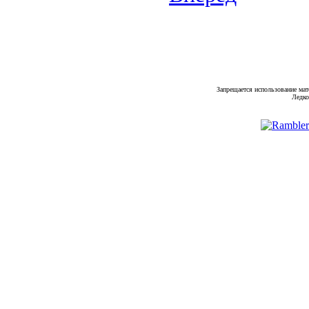
Запрещается использование мат
Ледко