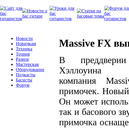
Новости
Massive FX вы
Новичкам
Техника
Теория
В преддверии
Разное
Мастерская
Хэллоуина
Оборудование
Подкасты
компания Mass
Басисты
Форум
примочек. Новый
Он может использ
так и басового з
примочка оснаще