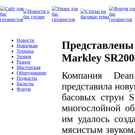
Новости
Представлены 
Новичкам
Техника
Markley SR200
Теория
Разное
Мастерская
Компания Dean
Оборудование
Подкасты
представила нов
Басисты
Форум
басовых струн S
многослойной об
им удалось созд
мясистым звуком.