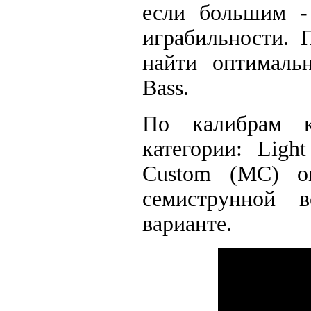
если большим -
играбильности. 
найти оптималь
Bass.
По калибрам к
категории: Ligh
Custom (MC) o
семиструнной в
варианте.