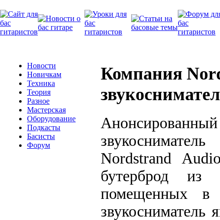
Новости
Компания Nord
Новичкам
Техника
звукоснимател
Теория
Разное
Мастерская
Анонсированный
Оборудование
Подкасты
звукосниматель
Басисты
Форум
Nordstrand Audi
бутерброд из д
помещенных в 
звукосниматель я