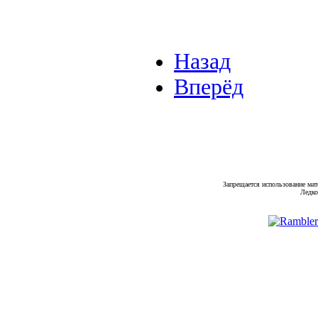
Назад
Вперёд
Запрещается использование мат
Ледко