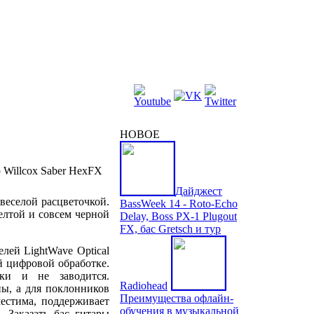
НОВОЕ
Дайджест
веселой расцветочкой.
BassWeek 14 - Roto-Echo
елтой и совсем черной
Delay, Boss PX-1 Plugout
FX, бас Gretsch и тур
лей LightWave Optical
й цифровой обработке.
дки и не заводится.
Radiohead
ы, а для поклонников
Преимущества офлайн-
естима, поддерживает
обучения в музыкальной
. Заказать бас гитары