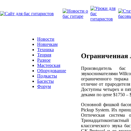
Новости
Новичкам
Техника
Ограниченная л
Теория
Разное
Мастерская
Производитель бас
Оборудование
звукоснимателями Willco
Подкасты
ограниченного тиража 
Басисты
отличие от прародителя
Форум
Доступны четырех и пят
деками по цене $1750 – 
Основной фишкой басов 
Pickup System. Их прин
Оптическая система 
Тринадцатиконтактный 
классического звука б
GK-Protocol и ее можно