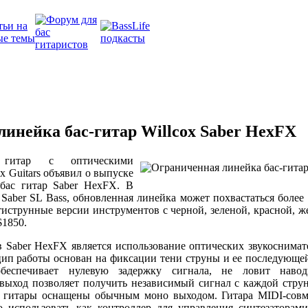
инейка бас-гитар Willcox Saber HexFX
 гитар с оптическими
x Guitars объявил о выпуске
бас гитар Saber HexFX. В
 Saber SL Bass, обновленная линейка может похвастаться более 
иструнные версии инструментов с черной, зеленой, красной, ж
$1850.
Saber HexFX является использование оптических звукоснимате
цип работы основан на фиксации тени струны и ее последующе
обеспечивает нулевую задержку сигнала, не ловит наво
выход позволяет получить независимый сигнал с каждой струн
ас гитары оснащены обычным моно выходом. Гитара MIDI-совм
 использовать как контроллер для управления синтезаторами