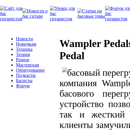
Новости
Wampler Pedal
Новичкам
Техника
Pedal
Теория
Разное
Мастерская
Оборудование
Подкасты
компания Wample
Басисты
Форум
басового перег
устройство позв
так и жесткий 
клиенты замучили