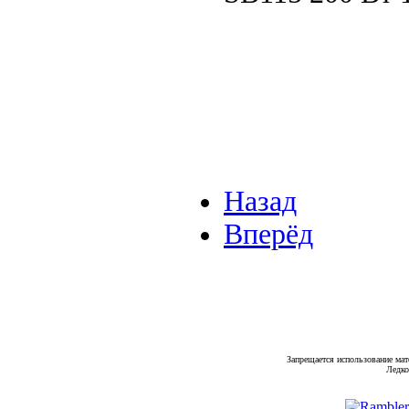
Назад
Вперёд
Запрещается использование мат
Ледко