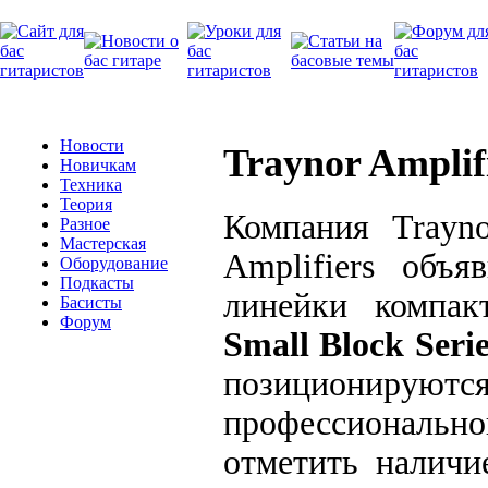
Новости
Traynor Amplifi
Новичкам
Техника
Теория
Компания Trayno
Разное
Мастерская
Amplifiers объ
Оборудование
Подкасты
линейки компа
Басисты
Форум
Small Block Serie
позиционирую
профессионально
отметить наличи