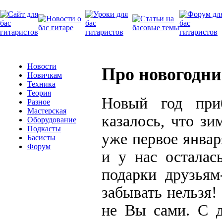
Новости
Про новогодни
Новичкам
Техника
Теория
Новый год приб
Разное
Мастерская
казалось, что зи
Оборудование
Подкасты
уже первое январ
Басисты
Форум
и у нас осталас
подарки друзьям
забывать нельзя!
не Вы сами. С д