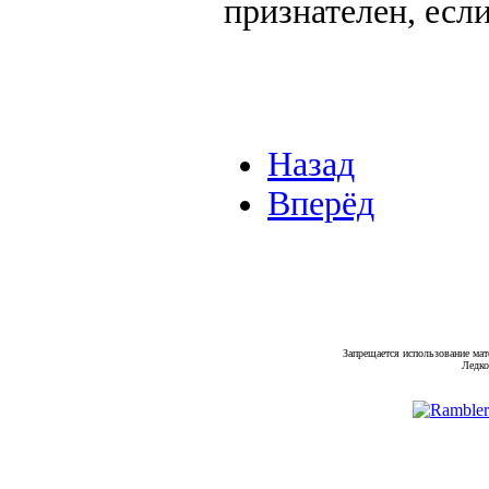
признателен, есл
Назад
Вперёд
Запрещается использование мат
Ледко