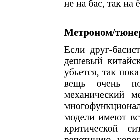
не на бас, так на 
Метроном/тюнер
Если друг-басис
дешевый китайск
убьется, так пок
вещь очень по
механический ме
многофункцио
модели имеют вс
критической си
репетицию, хоро