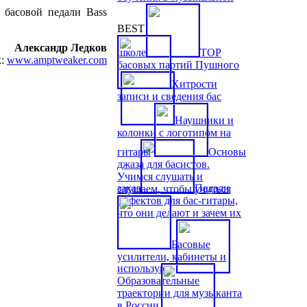
 басовой педали Bass
BEST
Александр Ледков
школе
TOP
к:
www.amptweaker.com
басовых партий Пушного
Хитрости
записи и сведения бас
Наушники и
колонки с логотипом на
гитары
Основы
джаза для басистов.
Учимся слушать и
заказ
Педали
слушаем, чтобы учиться
эффектов для бас-гитары,
что они делают и зачем их
Басовые
усилители, кабинеты и
используют
Образовательные
траектории для музыканта
в России