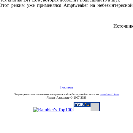
Этот режим уже применялся Amptweaker на небезынтересной
Источни
Реклама
Запрещается использование материалов сайта без прямой ссылки на
www.basslife.ru
Ледков Александр © 2007-2023