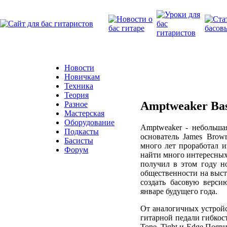
Новости
Новичкам
Техника
Теория
Amptweaker Bas
Разное
Мастерская
Оборудование
Amptweaker - небольша
Подкасты
основатель James Brow
Басисты
много лет проработал 
Форум
найти много интересных
получил в этом году н
общественности на выст
создать басовую версию
январе будущего года.
От аналогичных устройс
гитарной педали гибкост
Tone, Tight и Edge Появ