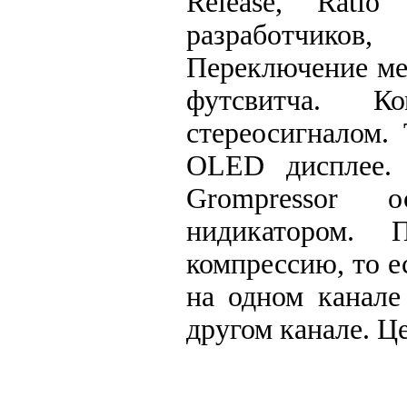
Release, Rati
разработчиков
Переключение ме
футсвитча. К
стереосигналом.
OLED дисплее. 
Grompressor о
нидикатором. 
компрессию, то е
на одном канале
другом канале. Ц