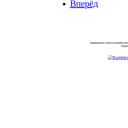
Вперёд
Запрещается использование мат
Ледко