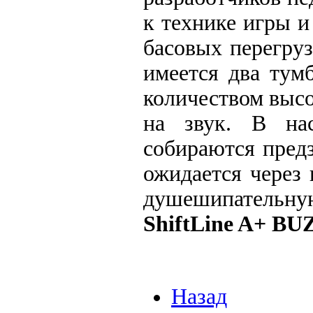
к технике игры 
басовых перегруз
имеется два тум
количеством выс
на звук. В на
собираются пред
ожидается через
душешипательн
ShiftLine A+ BU
Назад