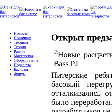
Новости
Открыт предза
Новичкам
Техника
Теория
Разное
Мастерская
Оборудование
Подкасты
Басисты
Питерские ребя
Форум
басовый перегр
отталкивались о
было переработан
разработчиков пе