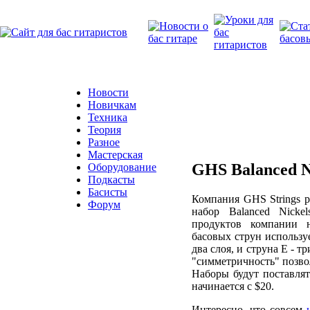
Новости
Новичкам
Техника
Теория
Разное
Мастерская
GHS Balanced Ni
Оборудование
Подкасты
Басисты
Компания GHS Strings 
Форум
набор Balanced Nicke
продуктов компании 
басовых струн использу
два слоя, и струна E - 
"симметричность" позво
Наборы будут поставлят
начинается с $20.
Интересно, что совсем