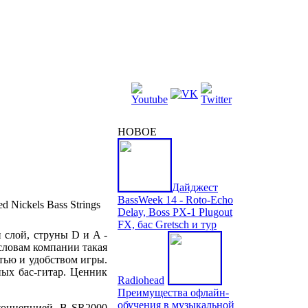
НОВОЕ
Дайджест
BassWeek 14 - Roto-Echo
Delay, Boss PX-1 Plugout
FX, бас Gretsch и тур
 слой, струны D и A -
 словам компании такая
тью и удобством игры.
ных бас-гитар. Ценник
Radiohead
Преимущества офлайн-
обучения в музыкальной
концепцией. В SR2000