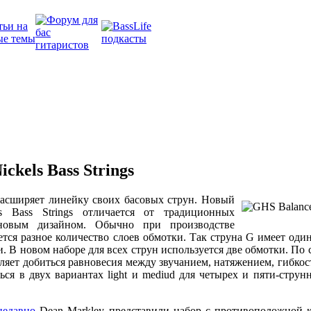
ckels Bass Strings
расширяет линейку своих басовых струн. Новый
ls Bass Strings отличается от традиционных
новым дизайном. Обычно при производстве
ется разное количество слоев обмотки. Так струна G имеет один
три. В новом наборе для всех струн используется две обмотки. По
ляет добиться равновесия между звучанием, натяжением, гибкос
ься в двух вариантах light и mediud для четырех и пяти-струн
недавно
Dean Markley представили набор с противоположной 