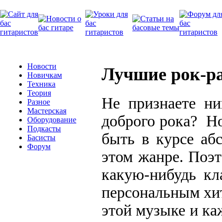
Новости
Лучшие рок-ра
Новичкам
Техника
Теория
Не признаете ни
Разное
Мастерская
доброго рока? Н
Оборудование
Подкасты
быть в курсе аб
Басисты
Форум
этом жанре. Поэт
какую-нибудь кл
персональным хит
этой музыке и к