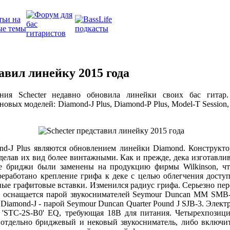
тавил линейку 2015 года
ния Schecter недавно обновила линейки своих бас гитар
вых моделей: Diamond-J Plus, Diamond-P Plus, Model-T Session, Stil
ond-J Plus являются обновлением линейки Diamond. Конструкт
делав их вид более винтажными. Как и прежде, дека изготавлив
е бриджи были заменены на продукцию фирмы Wilkinson, чт
еработано крепление грифа к деке с целью облегчения доступ
ые графитовые вставки. Изменился радиус грифа. Серьезно пер
us оснащается парой звукоснимателей Seymour Duncan MM SMB
а Diamond-J - парой Seymour Duncan Quarter Pound J SJB-3. Элект
 'STC-2S-B0' EQ, требующая 18В для питания. Четырехпозиц
 отдельно бриджевый и нековый звукосниматель, либо включи