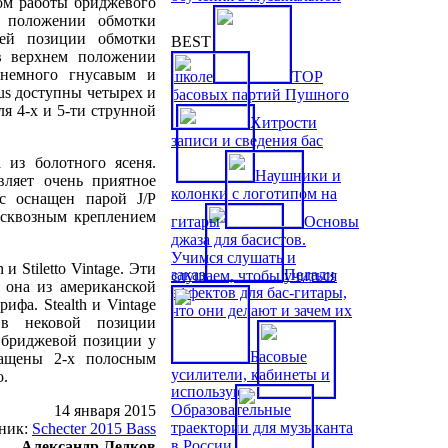
ом работы бриджевого
м положении обмотки
ней позиции обмотки
BEST
в верхнем положении
 немного гнусавым и
школе
TOP
us доступны четырех и
басовых партий Пушного
я 4-х и 5-ти струнной
Хитрости
записи и сведения бас
 из болотного ясеня.
Наушники и
вляет очень приятное
колонки с логотипом на
с оснащен парой J/P
 сквозным креплением
гитары
Основы
джаза для басистов.
Учимся слушать и
и Stiletto Vintage. Эти
заказ
Педали
слушаем, чтобы учиться
 она из американской
эффектов для бас-гитары,
фа. Stealth и Vintage
что они делают и зачем их
 в нековой позиции
 В бриджевой позиции у
Басовые
нащены 2-х полосным
усилители, кабинеты и
о.
используют
Образовательные
14 января 2015
траектории для музыканта
ник:
Schecter 2015 Bass
в России
Александр Ледков