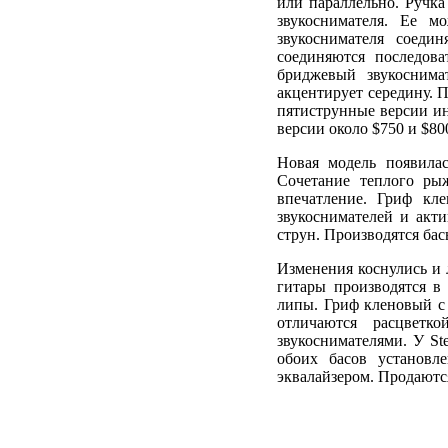
или параллельно. Ручк
звукоснимателя. Ее м
звукоснимателя соеди
соединяются последов
бриджевый звукоснима
акцентирует середину. 
пятиструнные версии ин
версии около $750 и $80
Новая модель появилас
Сочетание теплого ры
впечатление. Гриф кл
звукоснимателей и акт
струн. Производятся ба
Изменения коснулись и ли
гитары производятся в
липы. Гриф кленовый с 
отличаются расцвет
звукоснимателями. У Ste
обоих басов установл
эквалайзером. Продаются