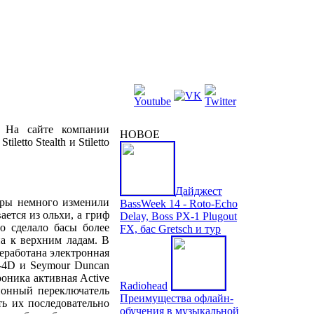
. На сайте компании
НОВОЕ
etto Stealth и Stiletto
Дайджест
оры немного изменили
BassWeek 14 - Roto-Echo
ается из ольхи, а гриф
Delay, Boss PX-1 Plugout
о сделало басы более
FX, бас Gretsch и тур
а к верхним ладам. В
еработана электронная
-4D и Seymour Duncan
роника активная Active
Radiohead
ионный переключатель
Преимущества офлайн-
ть их последовательно
обучения в музыкальной