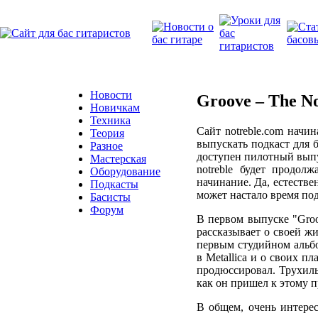
Новости
Groove – The No
Новичкам
Техника
Сайт notreble.com начи
Теория
выпускать подкаст для б
Разное
доступен пилотный выпу
Мастерская
notreble будет продол
Оборудование
начинание. Да, естестве
Подкасты
может настало время по
Басисты
Форум
В первом выпуске "Groo
рассказывает о своей жи
первым студийном альбо
в Metallica и о своих 
продюссировал. Трухильо
как он пришел к этому пр
В общем, очень интерес