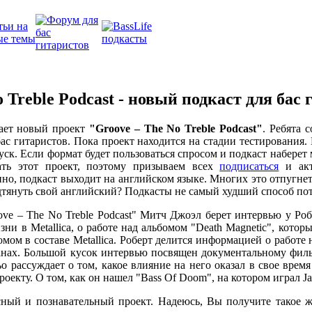
 Treble Podcast - новый подкаст для бас
нает новый проект
"Groove – The No Treble Podcast"
. Ребята 
ас гитаристов. Пока проект находится на стадии тестирования.
ск. Если формат будет пользоваться спросом и подкаст наберет 
жать этот проект, поэтому призываем всех
подписаться
и акт
нно, подкаст выходит на английском языке. Многих это отпугнет
дтянуть свой английский? Подкасты не самый худший способ по
ve – The No Treble Podcast" Митч Джоэл берет интервью у Роб
зни в Metallica, о работе над альбомом "Death Magnetic", котор
мом в составе Metallica. Роберт делится информацией о работе
планах. Большой кусок интервью посвящен документальному филь
 рассуждает о том, какое влияние на него оказал в свое время J
оекту. О том, как он нашел "Bass Of Doom", на котором играл Jac
ный и познавательный проект. Надеюсь, Вы получите такое ж