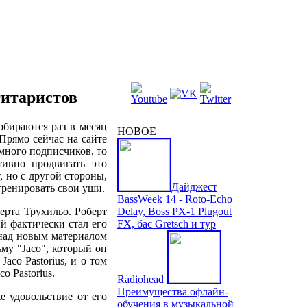
 гитаристов
собираются раз в месяц
НОВОЕ
 Прямо сейчас на сайте
много подписчиков, то
ивно продвигать это
, но с другой стороны,
Дайджест
тренировать свои уши.
BassWeek 14 - Roto-Echo
ерта Трухильо. Роберт
Delay, Boss PX-1 Plugout
ый фактически стал его
FX, бас Gretsch и тур
 над новым материалом
му "Jaco", который он
aco Pastorius, и о том
o Pastorius.
Radiohead
Преимущества офлайн-
е удовольствие от его
обучения в музыкальной