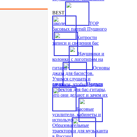
BEST
школе
TOP
басовых партий Пушного
Хитрости
записи и сведения бас
Наушники и
колонки с логотипом на
гитары
Основы
джаза для басистов.
Учимся слушать и
заказ
Педали
слушаем, чтобы учиться
эффектов для бас-гитары,
что они делают и зачем их
Басовые
усилители, кабинеты и
используют
Образовательные
траектории для музыканта
в России